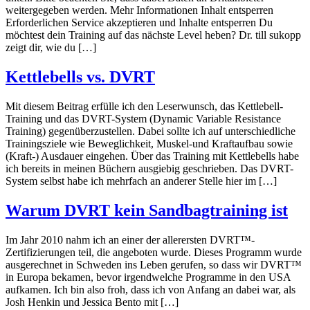
weitergegeben werden. Mehr Informationen Inhalt entsperren
Erforderlichen Service akzeptieren und Inhalte entsperren Du
möchtest dein Training auf das nächste Level heben? Dr. till sukopp
zeigt dir, wie du […]
Kettlebells vs. DVRT
Mit diesem Beitrag erfülle ich den Leserwunsch, das Kettlebell-
Training und das DVRT-System (Dynamic Variable Resistance
Training) gegenüberzustellen. Dabei sollte ich auf unterschiedliche
Trainingsziele wie Beweglichkeit, Muskel-und Kraftaufbau sowie
(Kraft-) Ausdauer eingehen. Über das Training mit Kettlebells habe
ich bereits in meinen Büchern ausgiebig geschrieben. Das DVRT-
System selbst habe ich mehrfach an anderer Stelle hier im […]
Warum DVRT kein Sandbagtraining ist
Im Jahr 2010 nahm ich an einer der allerersten DVRT™-
Zertifizierungen teil, die angeboten wurde. Dieses Programm wurde
ausgerechnet in Schweden ins Leben gerufen, so dass wir DVRT™
in Europa bekamen, bevor irgendwelche Programme in den USA
aufkamen. Ich bin also froh, dass ich von Anfang an dabei war, als
Josh Henkin und Jessica Bento mit […]